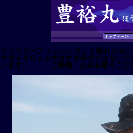
トップページへ
ファミリーフィッシングよく揺れたせい
マダイ８０ｃｍ大きすぎ処分できないた
います、、、、ご乗船、お魚有難うござ