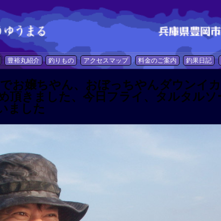
豊裕丸紹介
釣りもの
アクセスマップ
料金のご案内
釣果日記
でお嬢ちやん、おぼっちやんダウンイカ
め頂きました、今日フライ、タルタルソ
いました