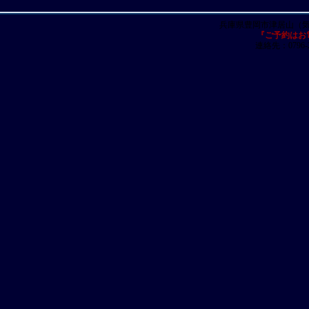
兵庫県豊岡市津居山（
『ご予約はお
連絡先：0796-23