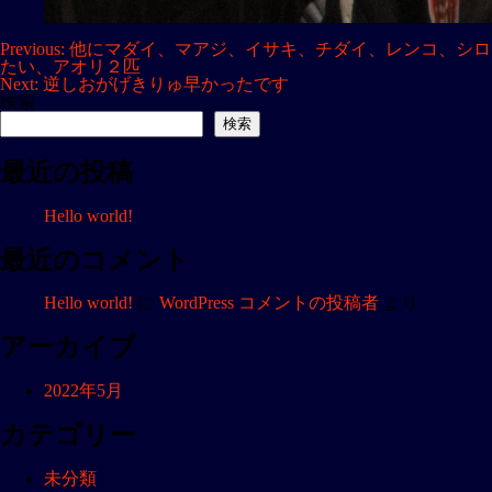
投
Previous:
他にマダイ、マアジ、イサキ、チダイ、レンコ、シロ
たい、アオリ２匹
稿
Next:
逆しおがげきりゅ早かったです
ナ
検索
検索
ビ
ゲ
最近の投稿
ー
シ
Hello world!
ョ
最近のコメント
ン
Hello world!
に
WordPress コメントの投稿者
より
アーカイブ
2022年5月
カテゴリー
未分類