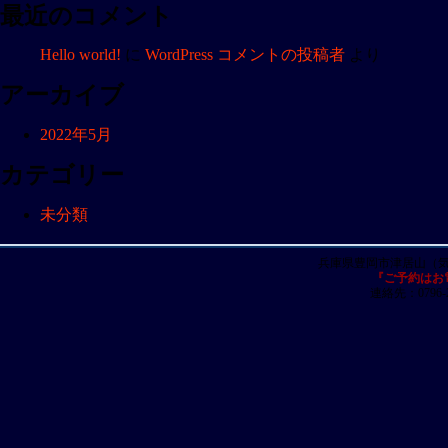
ョ
最近のコメント
ン
Hello world!
に
WordPress コメントの投稿者
より
アーカイブ
2022年5月
カテゴリー
未分類
兵庫県豊岡市津居山（
『ご予約はお
連絡先：0796-23