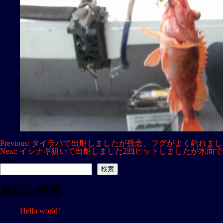
投
Previous:
タイラバで出船しましたが残念、フグがよく釣れまし
Next:
イシナギ狙いで出船しました2回ヒットしましたが水面
稿
検索
ナ
検索
ビ
最近の投稿
ゲ
ー
Hello world!
シ