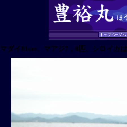
トップページへ
マダイ81cm、マアジ7，8匹、シロイカは