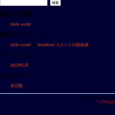
ナ
検索
ビ
最近の投稿
ゲ
ー
Hello world!
シ
ョ
最近のコメント
ン
Hello world!
に
WordPress コメントの投稿者
より
アーカイブ
2022年5月
カテゴリー
未分類
兵庫県豊岡市津居山（
『ご予約はお
連絡先：0796-23