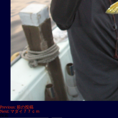
投
Previous:
前の投稿
Next:
マダイ７７ｃｍ
稿
検索