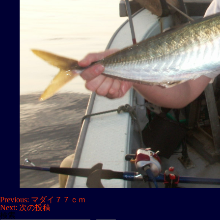
投
Previous:
マダイ７７ｃｍ
Next:
次の投稿
稿
検索