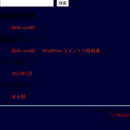
ナ
検索
ビ
最近の投稿
ゲ
ー
Hello world!
シ
ョ
最近のコメント
ン
Hello world!
に
WordPress コメントの投稿者
より
アーカイブ
2022年5月
カテゴリー
未分類
兵庫県豊岡市津居山（
『ご予約はお
連絡先：0796-23