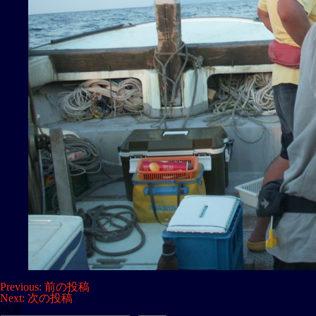
投
Previous:
前の投稿
Next:
次の投稿
稿
検索