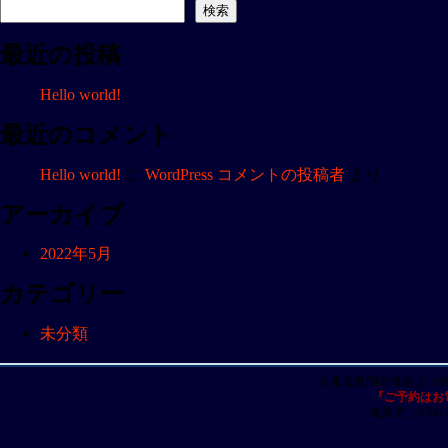
ナ
検索
ビ
最近の投稿
ゲ
ー
Hello world!
シ
ョ
最近のコメント
ン
Hello world!
に
WordPress コメントの投稿者
より
アーカイブ
2022年5月
カテゴリー
未分類
兵庫県豊岡市津居山（
『ご予約はお
連絡先：0796-23