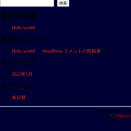
ナ
検索
ビ
最近の投稿
ゲ
ー
Hello world!
シ
ョ
最近のコメント
ン
Hello world!
に
WordPress コメントの投稿者
より
アーカイブ
2022年5月
カテゴリー
未分類
兵庫県豊岡市津居山（
『ご予約はお
連絡先：0796-23