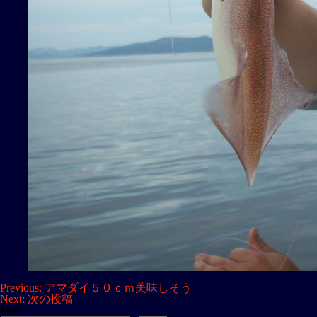
投
Previous:
アマダイ５０ｃｍ美味しそう
Next:
次の投稿
稿
検索