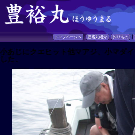
トップページへ
豊裕丸紹介
釣りもの
小あじにクエヒット他マアジ、小マダイ
した、