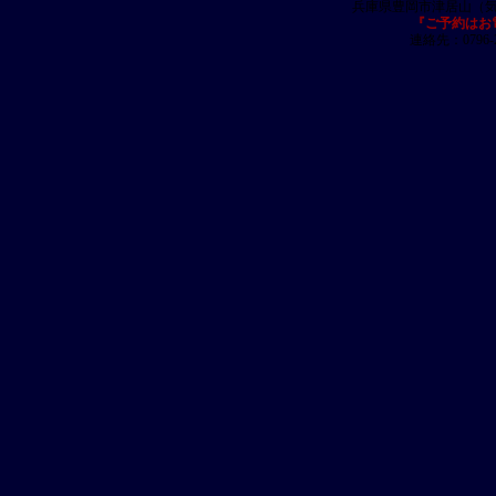
兵庫県豊岡市津居山（
『ご予約はお
連絡先：0796-23