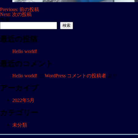
投
Previous:
前の投稿
Next:
次の投稿
稿
検索
ナ
検索
ビ
最近の投稿
ゲ
ー
Hello world!
シ
ョ
最近のコメント
ン
Hello world!
に
WordPress コメントの投稿者
より
アーカイブ
2022年5月
カテゴリー
未分類