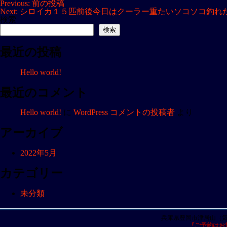
投
Previous:
前の投稿
Next:
シロイカ１５匹前後今日はクーラー重たいソコソコ釣れ
稿
検索
ナ
検索
ビ
最近の投稿
ゲ
ー
Hello world!
シ
ョ
最近のコメント
ン
Hello world!
に
WordPress コメントの投稿者
より
アーカイブ
2022年5月
カテゴリー
未分類
兵庫県豊岡市津居山（
『ご予約はお