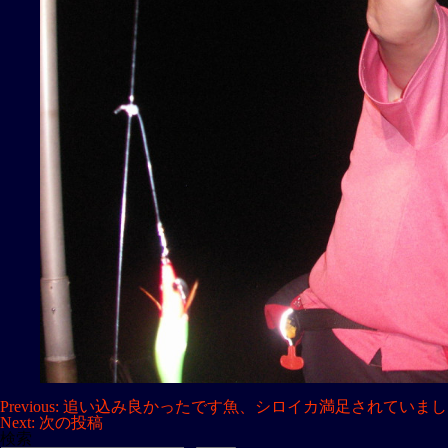
投
Previous:
追い込み良かったです魚、シロイカ満足されていまし
Next:
次の投稿
稿
検索