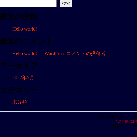
ナ
検索
ビ
最近の投稿
ゲ
ー
Hello world!
シ
ョ
最近のコメント
ン
Hello world!
に
WordPress コメントの投稿者
より
アーカイブ
2022年5月
カテゴリー
未分類
兵庫県豊岡市津居山（
『ご予約はお
連絡先：0796-23