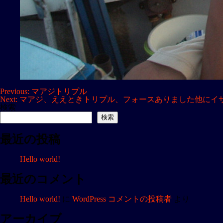
投
Previous:
マアジトリプル
Next:
マアジ、ええときトリプル、フォースありました他にイ
稿
検索
ナ
検索
ビ
最近の投稿
ゲ
ー
Hello world!
シ
ョ
最近のコメント
ン
Hello world!
に
WordPress コメントの投稿者
より
アーカイブ