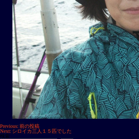
投
Previous:
前の投稿
Next:
シロイカ三人１５匹でした
稿
検索