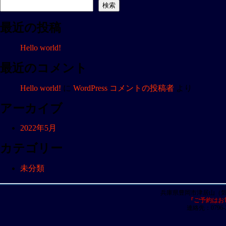
ナ
検索
ビ
最近の投稿
ゲ
ー
Hello world!
シ
ョ
最近のコメント
ン
Hello world!
に
WordPress コメントの投稿者
より
アーカイブ
2022年5月
カテゴリー
未分類
兵庫県豊岡市津居山（
『ご予約はお
連絡先：0796-23