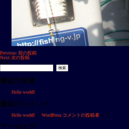
投
Previous:
前の投稿
Next:
次の投稿
稿
検索
ナ
検索
ビ
最近の投稿
ゲ
ー
Hello world!
シ
ョ
最近のコメント
ン
Hello world!
に
WordPress コメントの投稿者
より
アーカイブ