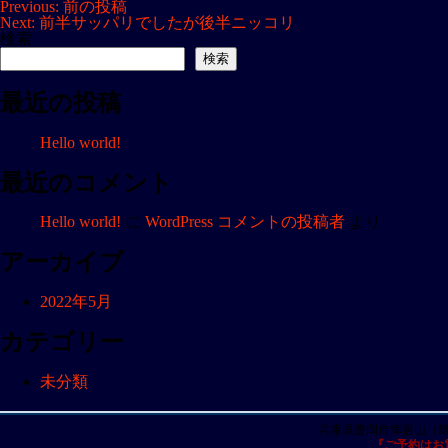
投
Previous:
前の投稿
Next:
前半サッパリでしたが後半ニッコリ
稿
検索
ナ
検索
ビ
最近の投稿
ゲ
ー
Hello world!
シ
ョ
最近のコメント
ン
Hello world!
に
WordPress コメントの投稿者
より
アーカイブ
2022年5月
カテゴリー
未分類
兵庫県豊岡市津居山（
『ご予約はお