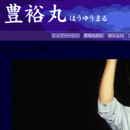
トップページへ
豊裕丸紹介
釣りもの
シロイカ１５匹