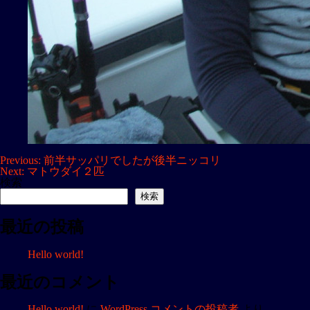
投
Previous:
前半サッパリでしたが後半ニッコリ
Next:
マトウダイ２匹
稿
検索
ナ
検索
ビ
最近の投稿
ゲ
ー
Hello world!
シ
ョ
最近のコメント
ン
Hello world!
に
WordPress コメントの投稿者
より