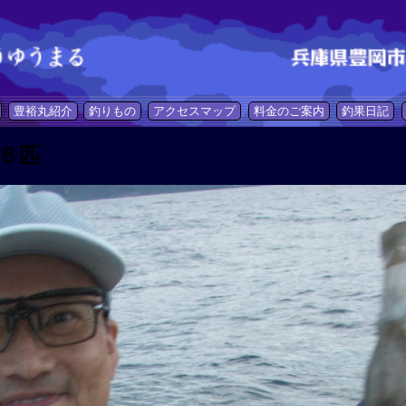
豊裕丸紹介
釣りもの
アクセスマップ
料金のご案内
釣果日記
６匹