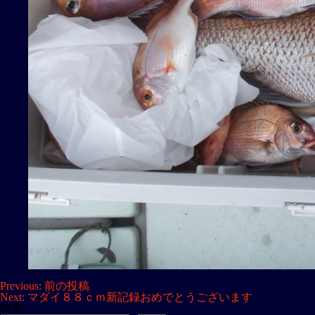
投
Previous:
前の投稿
Next:
マダイ８８ｃｍ新記録おめでとうございます
稿
検索