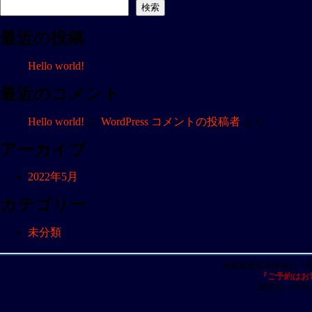
ナ
検索
ビ
最近の投稿
ゲ
ー
Hello world!
シ
ョ
最近のコメント
ン
Hello world!
に
WordPress コメントの投稿者
より
アーカイブ
2022年5月
カテゴリー
未分類
兵庫県豊岡市津居山（
『ご予約はお
連絡先：0796-23