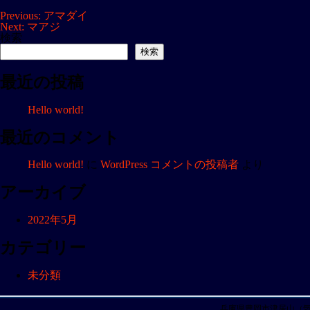
投
Previous:
アマダイ
Next:
マアジ
稿
検索
ナ
検索
ビ
最近の投稿
ゲ
ー
Hello world!
シ
ョ
最近のコメント
ン
Hello world!
に
WordPress コメントの投稿者
より
アーカイブ
2022年5月
カテゴリー
未分類
兵庫県豊岡市津居山（