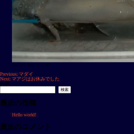
シロイカジャンボ
投
Previous:
マダイ
Next:
マアジはお休みでした
稿
検索
ナ
検索
ビ
最近の投稿
ゲ
ー
Hello world!
シ
ョ
最近のコメント
ン