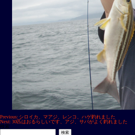
投
Previous:
シロイカ、マアジ、レンコ、ハゲ釣れました
Next:
30匹はおるらしいです、アジ、サバがよく釣れました
稿
検索
ナ
検索