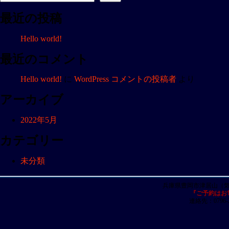
ビ
最近の投稿
ゲ
ー
Hello world!
シ
ョ
最近のコメント
ン
Hello world!
に
WordPress コメントの投稿者
より
アーカイブ
2022年5月
カテゴリー
未分類
兵庫県豊岡市津居山（
『ご予約はお
連絡先：0796-23