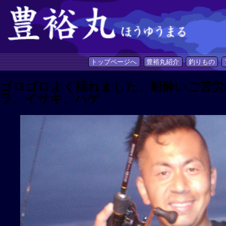
トップページへ
豊裕丸紹介
釣りもの
ゴロゴロよく揺れました、船酔いご苦労
ラ、イサキ、ハゲ