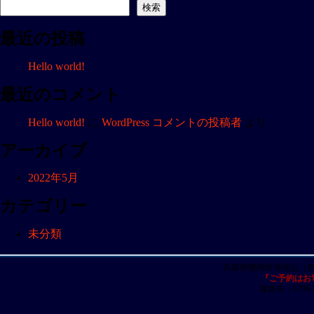
ナ
検索
ビ
最近の投稿
ゲ
ー
Hello world!
シ
ョ
最近のコメント
ン
Hello world!
に
WordPress コメントの投稿者
より
アーカイブ
2022年5月
カテゴリー
未分類
兵庫県豊岡市津居山（
『ご予約はお
連絡先：0796-23