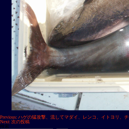
投
Previous:
ハゲの猛攻撃、流してマダイ、レンコ、イトヨリ、チ
Next:
次の投稿
稿
検索