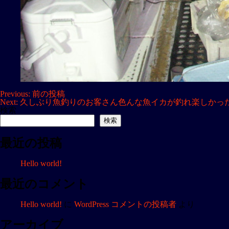
投
Previous:
前の投稿
Next:
久しぶり魚釣りのお客さん色んな魚イカが釣れ楽しかっ
稿
検索
ナ
検索
ビ
最近の投稿
ゲ
ー
Hello world!
シ
ョ
最近のコメント
ン
Hello world!
に
WordPress コメントの投稿者
より
アーカイブ