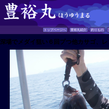
トップページへ
豊裕丸紹介
釣りもの
深場でメダイ狙い６回プつ他カサゴ、レ