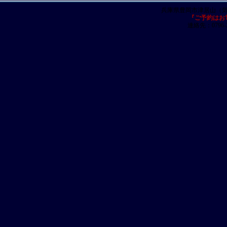
兵庫県豊岡市津居山（
『ご予約はお
連絡先：0796-23