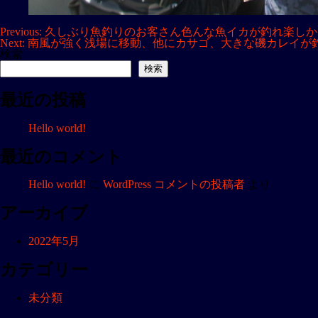
投
Previous:
久しぶり魚釣りのお客さん色んな魚イカが釣れ楽しか
Next:
南風が強く浅場に移動、他にカサゴ、大きな磯カレイが
稿
検索
ナ
検索
ビ
最近の投稿
ゲ
ー
Hello world!
シ
ョ
最近のコメント
ン
Hello world!
に
WordPress コメントの投稿者
より
アーカイブ
2022年5月
カテゴリー
未分類