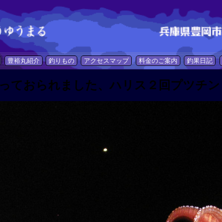
豊裕丸紹介
釣りもの
アクセスマップ
料金のご案内
釣果日記
っておられました、ハリス２回プツチン