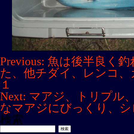
投
Previous:
魚は後半良く釣
稿
た、他チダイ、レンコ、
ナ
ビ
１
ゲ
Next:
マアジ、トリプル
ー
シ
なマアジにびっくり、シ
ョ
ン
検索
検索