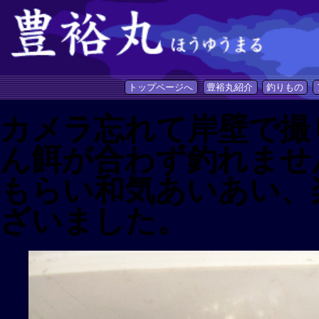
トップページへ
豊裕丸紹介
釣りもの
カメラ忘れて岸壁で撮
ん餌が合わず釣れませ
もらい和気あいあい、
ざいました。