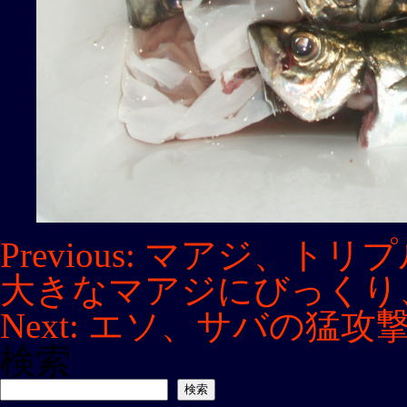
投
Previous:
マアジ、トリプ
稿
大きなマアジにびっくり
ナ
ビ
Next:
エソ、サバの猛攻
ゲ
検索
ー
シ
検索
ョ