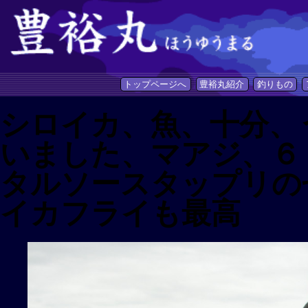
トップページへ
豊裕丸紹介
釣りもの
シロイカ、魚、十分、
いました、マアジ、６
タルソースタップリの
イカフライも最高