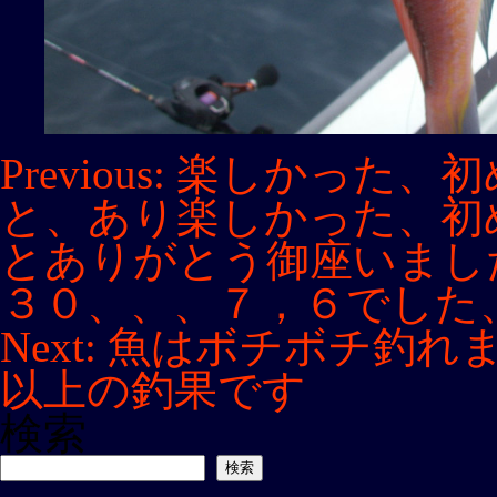
投
Previous:
楽しかった、初
稿
と、あり楽しかった、初
ナ
ビ
とありがとう御座いまし
ゲ
３０、、、７，６でした
ー
シ
Next:
魚はボチボチ釣れ
ョ
ン
以上の釣果です
検索
検索