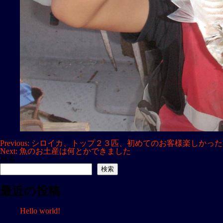
投
Previous:
シロイカ、トップ２３匹、初めてのお客様楽しかった
Next:
魚のお土産は何とかできました
稿
検索
ナ
検索
ビ
最近の投稿
ゲ
ー
Hello world!
シ