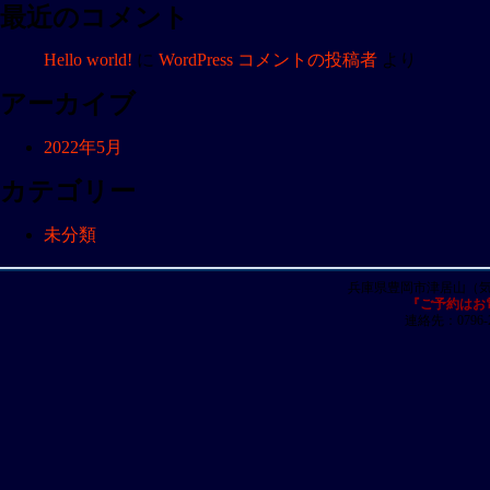
ョ
最近のコメント
ン
Hello world!
に
WordPress コメントの投稿者
より
アーカイブ
2022年5月
カテゴリー
未分類
兵庫県豊岡市津居山（
『ご予約はお
連絡先：0796-23