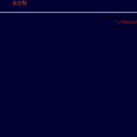
未分類
兵庫県豊岡市津居山（
『ご予約はお
連絡先：0796-23