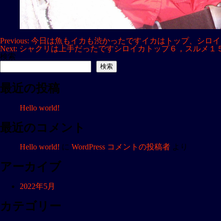
投
Previous:
今日は魚もイカも渋かったですイカはトップ、シロイ
Next:
シャクリは上手だったですシロイカトップ６，スルメ１
稿
検索
ナ
検索
ビ
最近の投稿
ゲ
ー
Hello world!
シ
ョ
最近のコメント
ン
Hello world!
に
WordPress コメントの投稿者
より
アーカイブ
2022年5月
カテゴリー