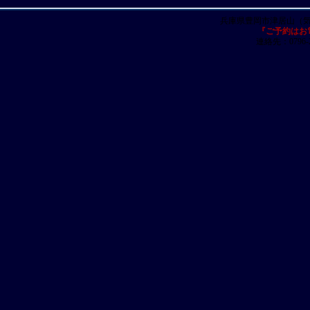
兵庫県豊岡市津居山（
『ご予約はお
連絡先：0796-23