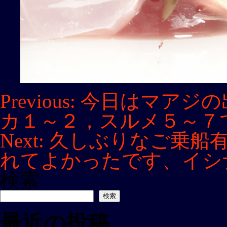
投
Previous:
今日はマアジの
稿
カ１～２，スルメ５～７
ナ
ビ
Next:
久しぶりなご乗船
ゲ
れてよかったです、イシ
ー
シ
検索
ョ
ン
検索
最近の投稿