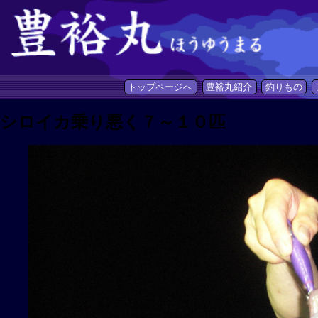
トップページへ
豊裕丸紹介
釣りもの
シロイカ乗り悪く７～１０匹