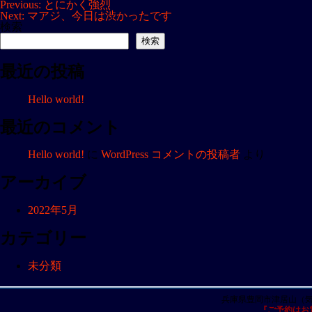
投
Previous:
とにかく強烈
Next:
マアジ、今日は渋かったです
稿
検索
ナ
検索
ビ
最近の投稿
ゲ
ー
Hello world!
シ
ョ
最近のコメント
ン
Hello world!
に
WordPress コメントの投稿者
より
アーカイブ
2022年5月
カテゴリー
未分類
兵庫県豊岡市津居山（
『ご予約はお