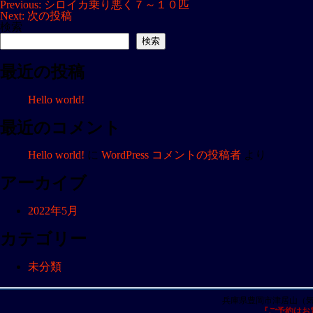
投
Previous:
シロイカ乗り悪く７～１０匹
Next:
次の投稿
稿
検索
ナ
検索
ビ
最近の投稿
ゲ
ー
Hello world!
シ
ョ
最近のコメント
ン
Hello world!
に
WordPress コメントの投稿者
より
アーカイブ
2022年5月
カテゴリー
未分類
兵庫県豊岡市津居山（
『ご予約はお