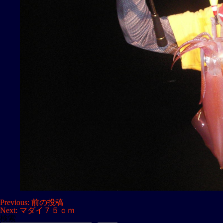
投
Previous:
前の投稿
Next:
マダイ７５ｃｍ
稿
検索