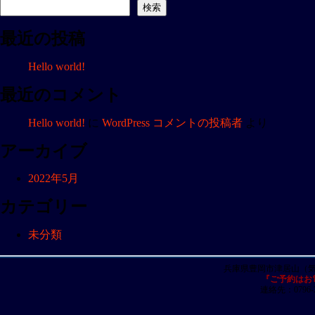
ナ
検索
ビ
最近の投稿
ゲ
ー
Hello world!
シ
ョ
最近のコメント
ン
Hello world!
に
WordPress コメントの投稿者
より
アーカイブ
2022年5月
カテゴリー
未分類
兵庫県豊岡市津居山（
『ご予約はお
連絡先：0796-23