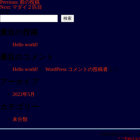
投
Previous:
前の投稿
Next:
マダイ２匹目
稿
検索
ナ
検索
ビ
最近の投稿
ゲ
ー
Hello world!
シ
ョ
最近のコメント
ン
Hello world!
に
WordPress コメントの投稿者
より
アーカイブ
2022年5月
カテゴリー
未分類
兵庫県豊岡市津居山（
『ご予約はお