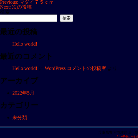
投
Previous:
マダイ７５ｃｍ
Next:
次の投稿
稿
検索
ナ
検索
ビ
最近の投稿
ゲ
ー
Hello world!
シ
ョ
最近のコメント
ン
Hello world!
に
WordPress コメントの投稿者
より
アーカイブ
2022年5月
カテゴリー
未分類
兵庫県豊岡市津居山（
『ご予約はお