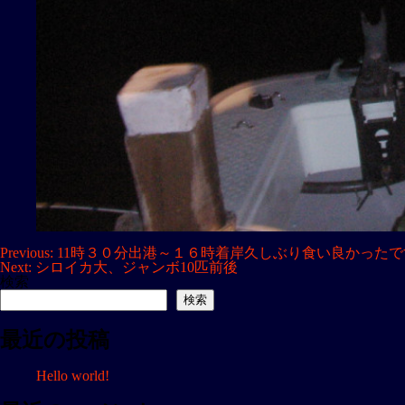
投
Previous:
11時３０分出港～１６時着岸久しぶり食い良かったで
Next:
シロイカ大、ジャンボ10匹前後
稿
検索
ナ
検索
ビ
最近の投稿
ゲ
ー
Hello world!
シ