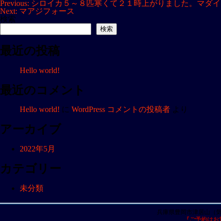
投
Previous:
シロイカ５～８匹寒くて２１時上がりました。マダイ
Next:
マアジフォース
稿
検索
ナ
検索
ビ
最近の投稿
ゲ
ー
Hello world!
シ
ョ
最近のコメント
ン
Hello world!
に
WordPress コメントの投稿者
より
アーカイブ
2022年5月
カテゴリー
未分類
兵庫県豊岡市津居山（
『ご予約はお